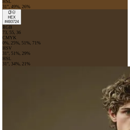
HSL
31°, 49%, 26%
HEX
#493724
RGB
73, 55, 36
CMYK
0%, 25%, 51%, 71%
HSV
31°, 51%, 29%
HSL
31°, 34%, 21%