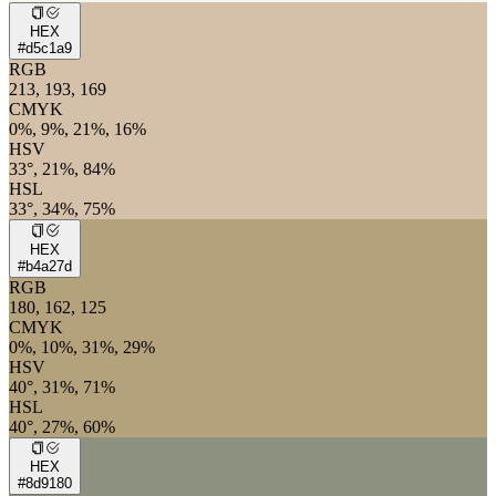
HEX
#d5c1a9
RGB
213, 193, 169
CMYK
0%, 9%, 21%, 16%
HSV
33°, 21%, 84%
HSL
33°, 34%, 75%
HEX
#b4a27d
RGB
180, 162, 125
CMYK
0%, 10%, 31%, 29%
HSV
40°, 31%, 71%
HSL
40°, 27%, 60%
HEX
#8d9180