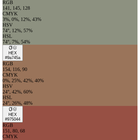
RGB
141, 145, 128
CMYK
3%, 0%, 12%, 43%
HSV
74°, 12%, 57%
HSL
74°, 7%, 54%
HEX
#9a745a
RGB
154, 116, 90
CMYK
0%, 25%, 42%, 40%
HSV
24°, 42%, 60%
HSL
24°, 26%, 48%
HEX
#975044
RGB
151, 80, 68
CMYK