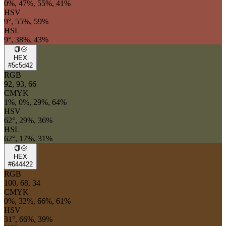
0%, 47%, 55%, 41%
HSV
9°, 55%, 59%
HSL
9°, 38%, 43%
HEX
#5c5d42
RGB
92, 93, 66
CMYK
1%, 0%, 29%, 64%
HSV
62°, 29%, 36%
HSL
62°, 17%, 31%
HEX
#644422
RGB
100, 68, 34
CMYK
0%, 32%, 66%, 61%
HSV
31°, 66%, 39%