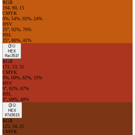
RGB
194, 90, 15
CMYK
0%, 54%, 92%, 24%
HSV
25°, 92%, 76%
HSL
25°, 86%, 41%
HEX
#ac351f
RGB
172, 53, 31
CMYK
0%, 69%, 82%, 33%
HSV
9°, 82%, 67%
HSL
9°, 69%, 40%
HEX
#7d3615
RGB
125, 54, 21
CMYK