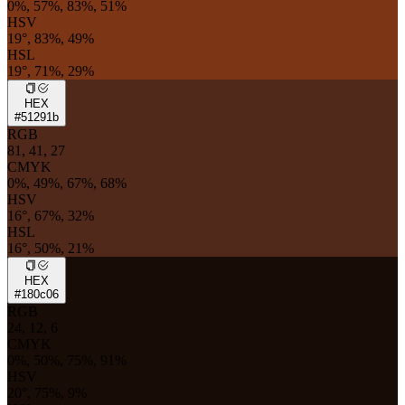
0%, 57%, 83%, 51%
HSV
19°, 83%, 49%
HSL
19°, 71%, 29%
HEX
#51291b
RGB
81, 41, 27
CMYK
0%, 49%, 67%, 68%
HSV
16°, 67%, 32%
HSL
16°, 50%, 21%
HEX
#180c06
RGB
24, 12, 6
CMYK
0%, 50%, 75%, 91%
HSV
20°, 75%, 9%