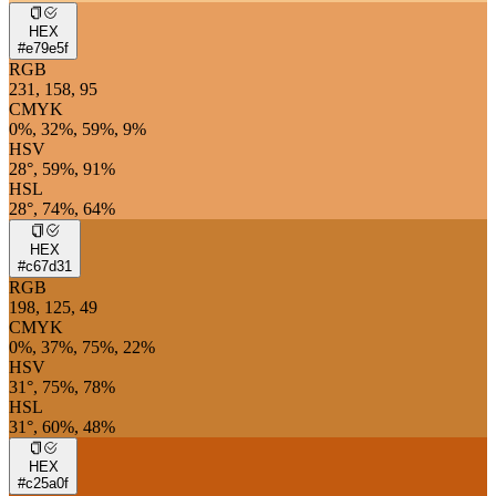
HEX
#e79e5f
RGB
231, 158, 95
CMYK
0%, 32%, 59%, 9%
HSV
28°, 59%, 91%
HSL
28°, 74%, 64%
HEX
#c67d31
RGB
198, 125, 49
CMYK
0%, 37%, 75%, 22%
HSV
31°, 75%, 78%
HSL
31°, 60%, 48%
HEX
#c25a0f