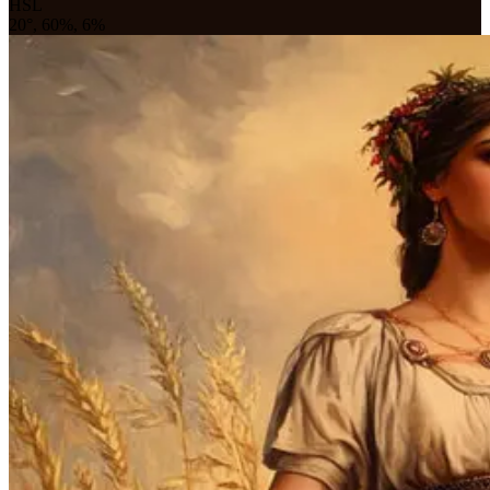
HSL
20°, 60%, 6%