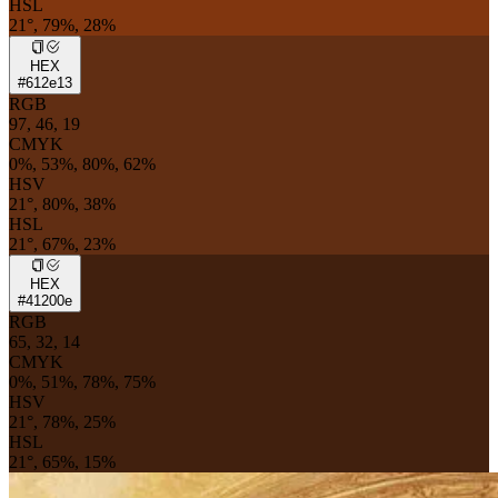
HSL
21°, 79%, 28%
HEX
#612e13
RGB
97, 46, 19
CMYK
0%, 53%, 80%, 62%
HSV
21°, 80%, 38%
HSL
21°, 67%, 23%
HEX
#41200e
RGB
65, 32, 14
CMYK
0%, 51%, 78%, 75%
HSV
21°, 78%, 25%
HSL
21°, 65%, 15%