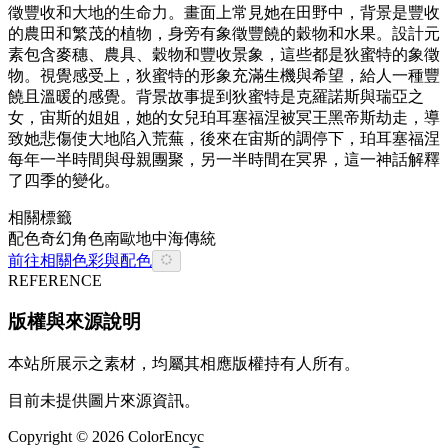
徵豐收和大地的生命力。畫面上常見她在田野中，背景是豐收
的農田和繁茂的植物，身旁有象徵豐饒的穀物和水果。設計元
素包含麥穗、農具、穀物和豐收景象，這些都是狄蜜特的象徵
物。視覺感受上，狄蜜特的形象充滿生機與希望，給人一種豐
饒且溫暖的感覺。背景故事提到狄蜜特是克羅諾斯與瑞亞之
女，宙斯的姐姐，她的女兒珀耳塞福涅被冥王黑帝斯劫走，導
致她悲傷使大地陷入荒蕪，後來在宙斯的調停下，珀耳塞福涅
每年一半時間與母親團聚，另一半時間在冥界，這一神話解釋
了四季的變化。
相關標籤
配色
奇幻
角色
南歐
地中海
傳統
前往相關色彩與配色
REFERENCE
版權與來源說明
本站所展示之素材，均屬其相應版權持有人所有。
目前未提供圖片來源資訊。
Copyright ©
2026
ColorEncyc