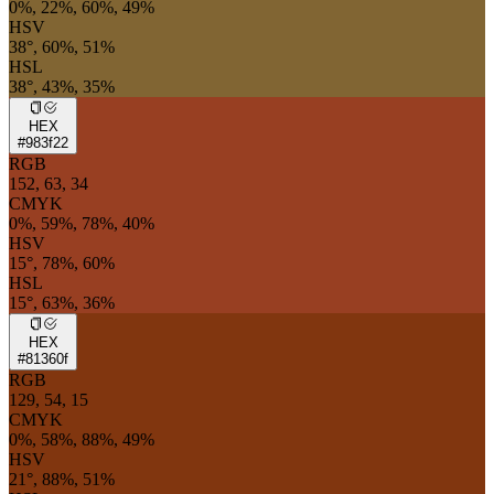
0%, 22%, 60%, 49%
HSV
38°, 60%, 51%
HSL
38°, 43%, 35%
HEX
#983f22
RGB
152, 63, 34
CMYK
0%, 59%, 78%, 40%
HSV
15°, 78%, 60%
HSL
15°, 63%, 36%
HEX
#81360f
RGB
129, 54, 15
CMYK
0%, 58%, 88%, 49%
HSV
21°, 88%, 51%