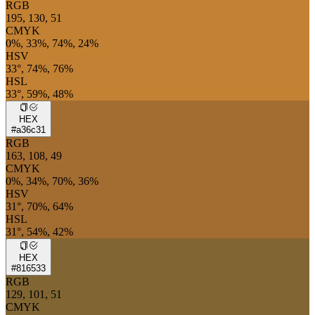
RGB
195, 130, 51
CMYK
0%, 33%, 74%, 24%
HSV
33°, 74%, 76%
HSL
33°, 59%, 48%
HEX
#a36c31
RGB
163, 108, 49
CMYK
0%, 34%, 70%, 36%
HSV
31°, 70%, 64%
HSL
31°, 54%, 42%
HEX
#816533
RGB
129, 101, 51
CMYK