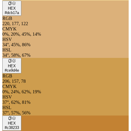
HEX
#dcb17a
RGB
220, 177, 122
CMYK
0%, 20%, 45%, 14%
HSV
34°, 45%, 86%
HSL
34°, 58%, 67%
HEX
#ce9d4e
RGB
206, 157, 78
CMYK
0%, 24%, 62%, 19%
HSV
37°, 62%, 81%
HSL
37°, 57%, 56%
HEX
#c38233