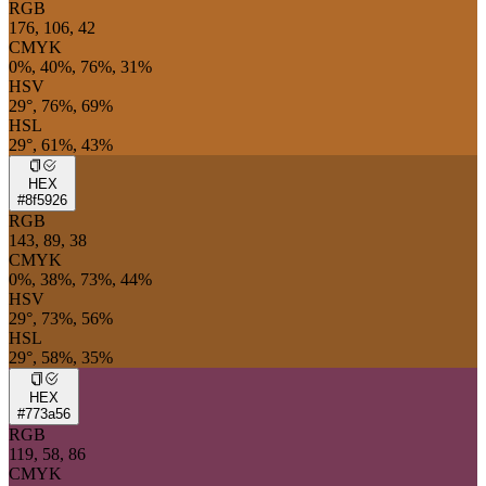
RGB
176, 106, 42
CMYK
0%, 40%, 76%, 31%
HSV
29°, 76%, 69%
HSL
29°, 61%, 43%
HEX
#8f5926
RGB
143, 89, 38
CMYK
0%, 38%, 73%, 44%
HSV
29°, 73%, 56%
HSL
29°, 58%, 35%
HEX
#773a56
RGB
119, 58, 86
CMYK