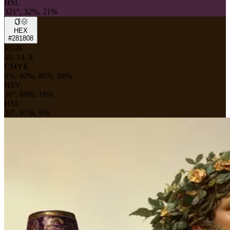
HSL
321°, 32%, 21%
HEX
#281808
RGB
40, 24, 8
CMYK
0%, 40%, 80%, 84%
HSV
30°, 80%, 16%
HSL
30°, 67%, 9%