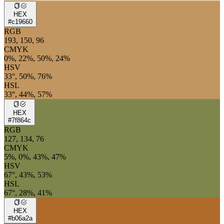
HEX
#c19660
RGB
193, 150, 96
CMYK
0%, 22%, 50%, 24%
HSV
33°, 50%, 76%
HSL
33°, 44%, 57%
HEX
#7f864c
RGB
127, 134, 76
CMYK
5%, 0%, 43%, 47%
HSV
67°, 43%, 53%
HSL
67°, 28%, 41%
HEX
#b06a2a