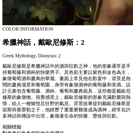
COLOR INFORMATION
希臘神話，戴歐尼修斯：2
Greek Mythology, Dionysus: 2
戴歐尼修斯是希臘神話中的酒與狂歡之神，他的形象通常是手
持葡萄藤和酒杯的快樂男子。其色彩主要以紫色和金色為主，
象徵葡萄酒和慶典的華麗。畫面上常見他在歡宴中，背景是熱
鬧的慶典場景和葡萄園，身旁有象徵酒神的葡萄藤和美酒。設
計元素包含葡萄藤、酒杯、葡萄和慶典面具，這些都是戴歐尼
修斯的象徵物。視覺感受上，戴歐尼修斯的形象充滿歡樂與熱
情，給人一種愉悅且狂野的氣息。背景故事提到戴歐尼修斯是
宙斯與塞墨勒之子，他經歷了重重磨難後成為酒神，經常在許
多神話和傳說中出現，象徵著生命的快樂、豐收與狂歡。
相關標籤