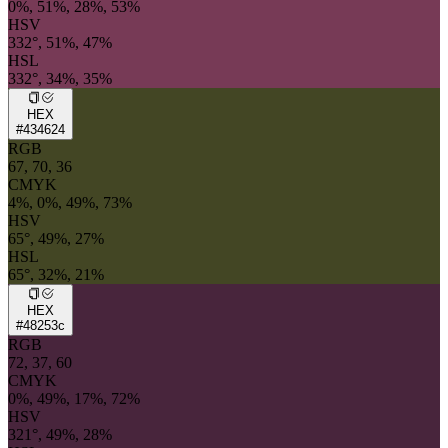
0%, 51%, 28%, 53%
HSV
332°, 51%, 47%
HSL
332°, 34%, 35%
HEX
#434624
RGB
67, 70, 36
CMYK
4%, 0%, 49%, 73%
HSV
65°, 49%, 27%
HSL
65°, 32%, 21%
HEX
#48253c
RGB
72, 37, 60
CMYK
0%, 49%, 17%, 72%
HSV
321°, 49%, 28%