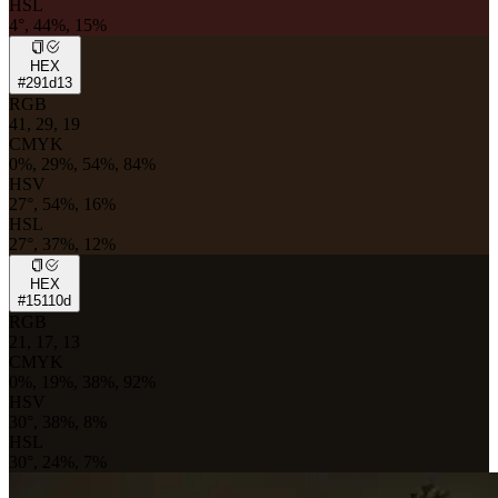
HSL
4°, 44%, 15%
HEX
#291d13
RGB
41, 29, 19
CMYK
0%, 29%, 54%, 84%
HSV
27°, 54%, 16%
HSL
27°, 37%, 12%
HEX
#15110d
RGB
21, 17, 13
CMYK
0%, 19%, 38%, 92%
HSV
30°, 38%, 8%
HSL
30°, 24%, 7%