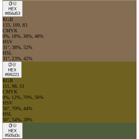
HEX
#856d53
RGB
133, 109, 83
CMYK
0%, 18%, 38%, 48%
HSV
31°, 38%, 52%
HSL
31°, 23%, 42%
HEX
#6f6221
RGB
111, 98, 33
CMYK
0%, 12%, 70%, 56%
HSV
50°, 70%, 44%
HSL
50°, 54%, 28%
HEX
#505d3c