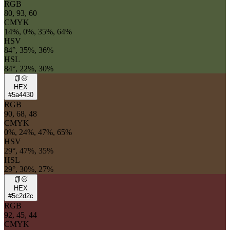
RGB
80, 93, 60
CMYK
14%, 0%, 35%, 64%
HSV
84°, 35%, 36%
HSL
84°, 22%, 30%
HEX
#5a4430
RGB
90, 68, 48
CMYK
0%, 24%, 47%, 65%
HSV
29°, 47%, 35%
HSL
29°, 30%, 27%
HEX
#5c2d2c
RGB
92, 45, 44
CMYK