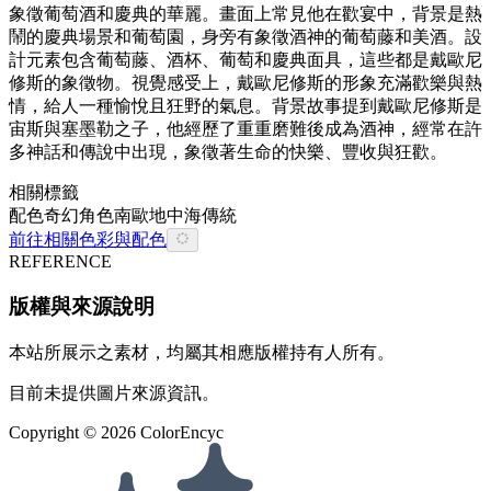
象徵葡萄酒和慶典的華麗。畫面上常見他在歡宴中，背景是熱
鬧的慶典場景和葡萄園，身旁有象徵酒神的葡萄藤和美酒。設
計元素包含葡萄藤、酒杯、葡萄和慶典面具，這些都是戴歐尼
修斯的象徵物。視覺感受上，戴歐尼修斯的形象充滿歡樂與熱
情，給人一種愉悅且狂野的氣息。背景故事提到戴歐尼修斯是
宙斯與塞墨勒之子，他經歷了重重磨難後成為酒神，經常在許
多神話和傳說中出現，象徵著生命的快樂、豐收與狂歡。
相關標籤
配色
奇幻
角色
南歐
地中海
傳統
前往相關色彩與配色
REFERENCE
版權與來源說明
本站所展示之素材，均屬其相應版權持有人所有。
目前未提供圖片來源資訊。
Copyright ©
2026
ColorEncyc