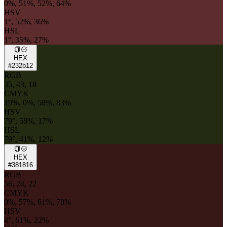
0%, 51%, 52%, 64%
HSV
1°, 52%, 36%
HSL
1°, 35%, 27%
HEX
#232b12
RGB
35, 43, 18
CMYK
19%, 0%, 58%, 83%
HSV
79°, 58%, 17%
HSL
79°, 41%, 12%
HEX
#381816
RGB
56, 24, 22
CMYK
0%, 57%, 61%, 78%
HSV
4°, 61%, 22%