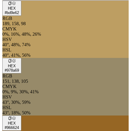
HEX
#bd9e62
RGB
189, 158, 98
CMYK
0%, 16%, 48%, 26%
HSV
40°, 48%, 74%
HSL
40°, 41%, 56%
HEX
#978a69
RGB
151, 138, 105
CMYK
0%, 9%, 30%, 41%
HSV
43°, 30%, 59%
HSL
43°, 18%, 50%
HEX
#966624