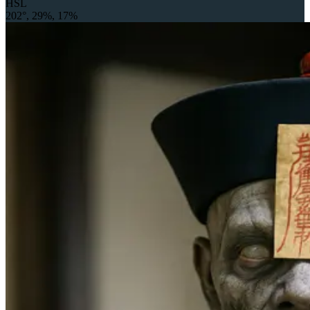
HSL
202°, 29%, 17%