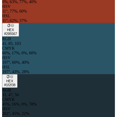
0%, 63%, 77%, 40%
HSV
11°, 77%, 60%
HSL
11°, 62%, 37%
HEX
#295567
RGB
41, 85, 103
CMYK
60%, 17%, 0%, 60%
HSV
197°, 60%, 40%
HSL
197°, 43%, 28%
HEX
#1f2f38
RGB
31, 47, 56
CMYK
45%, 16%, 0%, 78%
HSV
202°, 45%, 22%