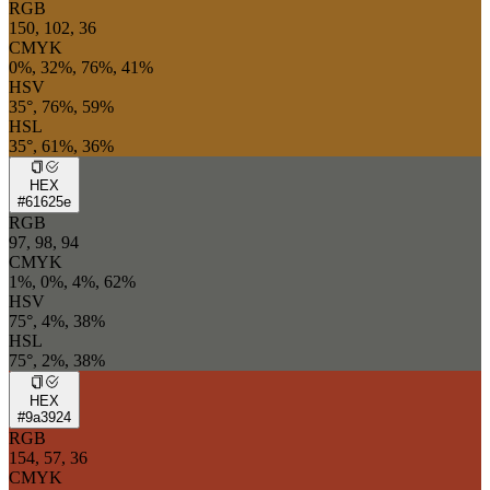
RGB
150, 102, 36
CMYK
0%, 32%, 76%, 41%
HSV
35°, 76%, 59%
HSL
35°, 61%, 36%
HEX
#61625e
RGB
97, 98, 94
CMYK
1%, 0%, 4%, 62%
HSV
75°, 4%, 38%
HSL
75°, 2%, 38%
HEX
#9a3924
RGB
154, 57, 36
CMYK