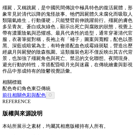
殭屍，又稱跳屍，是中國民間傳說中極具特色的復活屍體，形
象常見於清代以降的鬼怪故事。牠們因屍體久未腐化而吸取人
類陽氣維生，行動僵硬，只能雙臂前伸跳躍前行。殭屍的膚色
多呈青灰、蒼白或灰綠色，顯示出死亡與腐敗的狀態，視覺上
帶有濃重陰氣與恐懼感。最具代表性的造型，通常穿著清代官
服，衣著筆挺對稱，長袍上有「補子」圖案與寬帽，配色以墨
黑、深藍或暗紫為主，有時會搭配血色或霉綠斑駁，營造出歷
經歲月與屍變的陰森氛圍。這類服裝色彩不僅反映出其古代背
景，也加強了殭屍角色與死亡、禁忌的文化聯想。夜間現身、
避光行動的特性，常搭配昏暗月光與迷霧，在傳統繪畫與影視
作品中形成特有的陰鬱視覺語彙。
相關標籤
配色
奇幻
角色
東亞
傳統
前往相關色彩與配色
REFERENCE
版權與來源說明
本站所展示之素材，均屬其相應版權持有人所有。