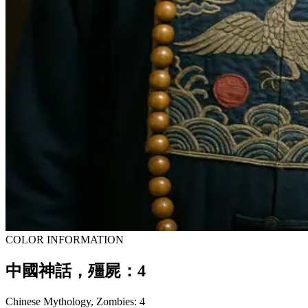
COLOR INFORMATION
中國神話，殭屍：4
Chinese Mythology, Zombies: 4