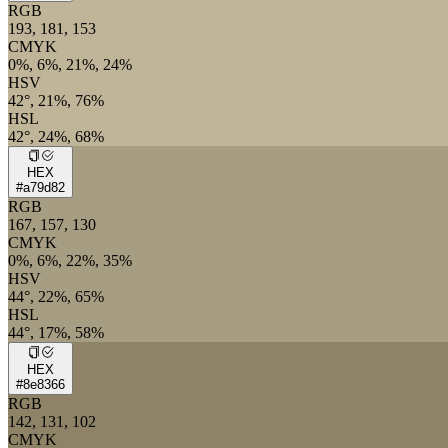
RGB
193, 181, 153
CMYK
0%, 6%, 21%, 24%
HSV
42°, 21%, 76%
HSL
42°, 24%, 68%
HEX
#a79d82
RGB
167, 157, 130
CMYK
0%, 6%, 22%, 35%
HSV
44°, 22%, 65%
HSL
44°, 17%, 58%
HEX
#8e8366
RGB
142, 131, 102
CMYK