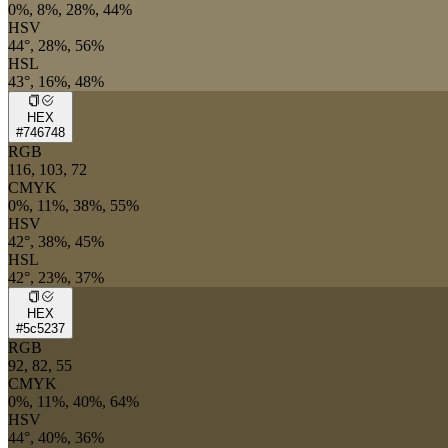
0%, 8%, 28%, 44%
HSV
44°, 28%, 56%
HSL
43°, 16%, 48%
HEX
#746748
RGB
116, 103, 72
CMYK
0%, 11%, 38%, 55%
HSV
42°, 38%, 45%
HSL
42°, 23%, 37%
HEX
#5c5237
RGB
92, 82, 55
CMYK
0%, 11%, 40%, 64%
HSV
44°, 40%, 36%