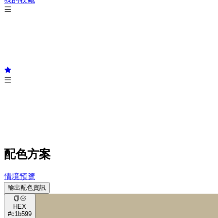
配色方案
情境預覽
輸出配色資訊
HEX
#c1b599