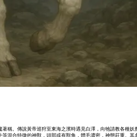
魔著稱。傳說黃帝巡狩至東海之濱時遇見白澤，向牠請教各種妖
牛等混合特徵的神獸，頭部或有獸角，體毛濃密，神態莊重。其