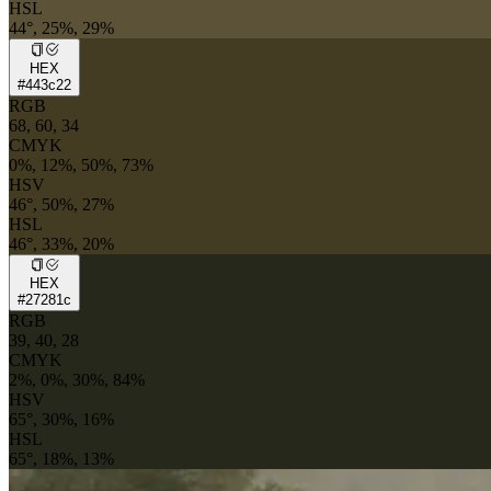
HSL
44°, 25%, 29%
HEX
#443c22
RGB
68, 60, 34
CMYK
0%, 12%, 50%, 73%
HSV
46°, 50%, 27%
HSL
46°, 33%, 20%
HEX
#27281c
RGB
39, 40, 28
CMYK
2%, 0%, 30%, 84%
HSV
65°, 30%, 16%
HSL
65°, 18%, 13%