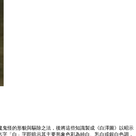
魔鬼怪的形貌與驅除之法，後將這些知識製成《白澤圖》以昭示
名字「白」字即暗示其主要形象色彩為純白、乳白或銀白色調，