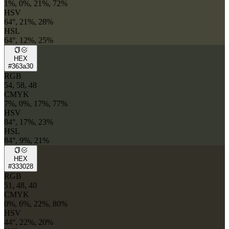
1%, 0%, 21%, 72%
HSV
64°, 21%, 28%
HSL
64°, 12%, 25%
HEX
#363a30
RGB
54, 58, 48
CMYK
7%, 0%, 17%, 77%
HSV
84°, 17%, 23%
HSL
84°, 9%, 21%
HEX
#333028
RGB
51, 48, 40
CMYK
0%, 6%, 22%, 80%
HSV
44°, 22%, 20%