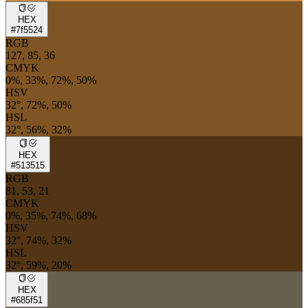
HEX
#7f5524
RGB
127, 85, 36
CMYK
0%, 33%, 72%, 50%
HSV
32°, 72%, 50%
HSL
32°, 56%, 32%
HEX
#513515
RGB
81, 53, 21
CMYK
0%, 35%, 74%, 68%
HSV
32°, 74%, 32%
HSL
32°, 59%, 20%
HEX
#685f51