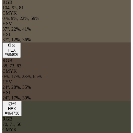
RGB
104, 95, 81
CMYK
0%, 9%, 22%, 59%
HSV
37°, 22%, 41%
HSL
37°, 12%, 36%
HEX
#58493f
RGB
88, 73, 63
CMYK
0%, 17%, 28%, 65%
HSV
24°, 28%, 35%
HSL
24°, 17%, 30%
HEX
#464738
RGB
70, 71, 56
CMYK