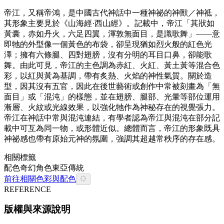
帝江，又稱帝鴻，是中國古代神話中一種神祕的神獸／神祗，
其形象主要見於《山海經·西山經》。記載中，帝江「其狀如
黃囊，赤如丹火，六足四翼，渾敦無面目，是識歌舞」——意
即牠的外型像一個黃色的布袋，卻呈現猶如烈火般的紅色光
澤；擁有六條腿、四對翅膀，沒有分明的耳目口鼻，卻能歌
舞。由此可見，帝江的主色調為赤紅、火紅、黃土黃等混合色
彩，以紅與黃為基調，帶有炙熱、火焰的神性氣質。關於造
型，因其沒有五官，因此在後世藝術或創作中常被刻畫為「無
面目」或「混沌」的樣態，並在翅膀、腿部、光暈等部位運用
漸層、火紋或光線效果，以強化牠作為神秘存在的視覺張力。
帝江在神話中常與混沌連結，有學者認為帝江與混沌在部分記
載中可互為同一物，或形體近似。總體而言，帝江的形象既具
神祕感也帶有原始元神的氛圍，強調其超越常秩序的存在感。
相關標籤
配色
奇幻
角色
東亞
傳統
前往相關色彩與配色
REFERENCE
版權與來源說明