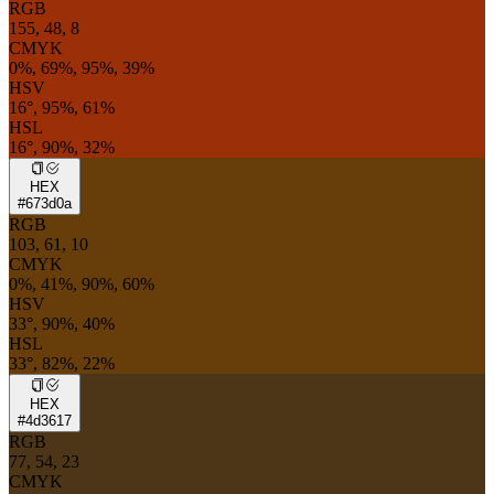
RGB
155, 48, 8
CMYK
0%, 69%, 95%, 39%
HSV
16°, 95%, 61%
HSL
16°, 90%, 32%
HEX
#673d0a
RGB
103, 61, 10
CMYK
0%, 41%, 90%, 60%
HSV
33°, 90%, 40%
HSL
33°, 82%, 22%
HEX
#4d3617
RGB
77, 54, 23
CMYK