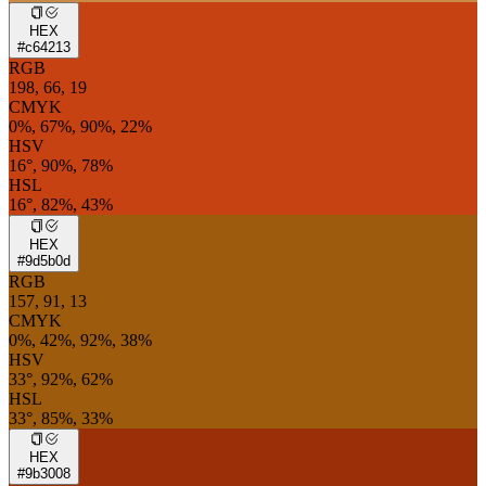
HEX
#c64213
RGB
198, 66, 19
CMYK
0%, 67%, 90%, 22%
HSV
16°, 90%, 78%
HSL
16°, 82%, 43%
HEX
#9d5b0d
RGB
157, 91, 13
CMYK
0%, 42%, 92%, 38%
HSV
33°, 92%, 62%
HSL
33°, 85%, 33%
HEX
#9b3008