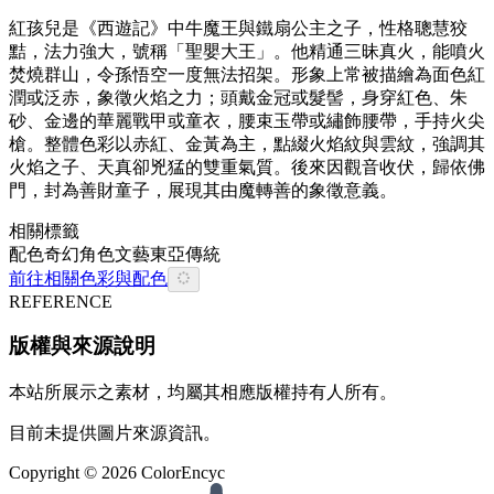
紅孩兒是《西遊記》中牛魔王與鐵扇公主之子，性格聰慧狡
黠，法力強大，號稱「聖嬰大王」。他精通三昧真火，能噴火
焚燒群山，令孫悟空一度無法招架。形象上常被描繪為面色紅
潤或泛赤，象徵火焰之力；頭戴金冠或髮髻，身穿紅色、朱
砂、金邊的華麗戰甲或童衣，腰束玉帶或繡飾腰帶，手持火尖
槍。整體色彩以赤紅、金黃為主，點綴火焰紋與雲紋，強調其
火焰之子、天真卻兇猛的雙重氣質。後來因觀音收伏，歸依佛
門，封為善財童子，展現其由魔轉善的象徵意義。
相關標籤
配色
奇幻
角色
文藝
東亞
傳統
前往相關色彩與配色
REFERENCE
版權與來源說明
本站所展示之素材，均屬其相應版權持有人所有。
目前未提供圖片來源資訊。
Copyright ©
2026
ColorEncyc