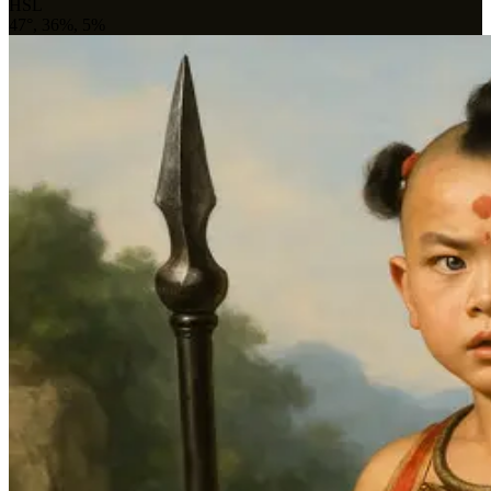
HSL
47°, 36%, 5%