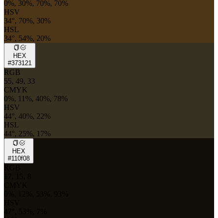
0%, 30%, 70%, 70%
HSV
34°, 70%, 30%
HSL
34°, 54%, 20%
HEX
#373121
RGB
55, 49, 33
CMYK
0%, 11%, 40%, 78%
HSV
44°, 40%, 22%
HSL
44°, 25%, 17%
HEX
#110f08
RGB
17, 15, 8
CMYK
0%, 12%, 53%, 93%
HSV
47°, 53%, 7%