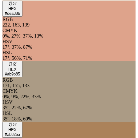
HEX
#dea38b
RGB
222, 163, 139
CMYK
0%, 27%, 37%, 13%
HSV
17°, 37%, 87%
HSL
17°, 56%, 71%
HEX
#ab9b85
RGB
171, 155, 133
CMYK
0%, 9%, 22%, 33%
HSV
35°, 22%, 67%
HSL
35°, 18%, 60%
HEX
#ab825a