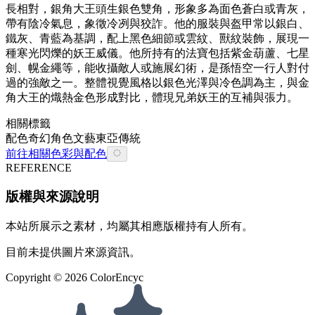
長相對，銀角大王頭生銀色雙角，形象多為面色蒼白或青灰，
帶有陰冷氣息，象徵冷冽與狡詐。他的服裝與盔甲常以銀白、
鐵灰、青藍為基調，配上黑色細節或雲紋、獸紋裝飾，展現一
種寒光閃爍的妖王威儀。他所持有的法寶包括紫金葫蘆、七星
劍、幌金繩等，能收攝敵人或施展幻術，是孫悟空一行人對付
過的強敵之一。整體視覺風格以銀色光澤與冷色調為主，與金
角大王的熾熱金色形成對比，體現兄弟妖王的互補與張力。
相關標籤
配色
奇幻
角色
文藝
東亞
傳統
前往相關色彩與配色
REFERENCE
版權與來源說明
本站所展示之素材，均屬其相應版權持有人所有。
目前未提供圖片來源資訊。
Copyright ©
2026
ColorEncyc