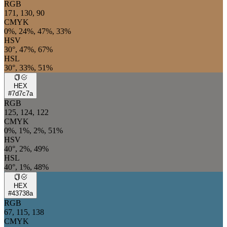
RGB
171, 130, 90
CMYK
0%, 24%, 47%, 33%
HSV
30°, 47%, 67%
HSL
30°, 33%, 51%
HEX
#7d7c7a
RGB
125, 124, 122
CMYK
0%, 1%, 2%, 51%
HSV
40°, 2%, 49%
HSL
40°, 1%, 48%
HEX
#43738a
RGB
67, 115, 138
CMYK