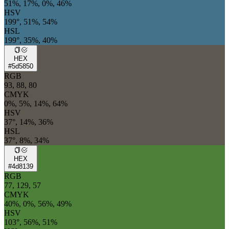
51%, 17%, 0%, 46%
HSV
199°, 51%, 54%
HSL
199°, 35%, 40%
HEX
#5d5850
RGB
93, 88, 80
CMYK
0%, 5%, 14%, 64%
HSV
37°, 14%, 36%
HSL
37°, 8%, 34%
HEX
#4d8139
RGB
77, 129, 57
CMYK
40%, 0%, 56%, 49%
HSV
103°, 56%, 51%