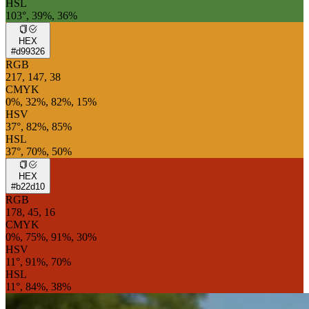
HSL
103°, 39%, 36%
HEX
#d99326
RGB
217, 147, 38
CMYK
0%, 32%, 82%, 15%
HSV
37°, 82%, 85%
HSL
37°, 70%, 50%
HEX
#b22d10
RGB
178, 45, 16
CMYK
0%, 75%, 91%, 30%
HSV
11°, 91%, 70%
HSL
11°, 84%, 38%