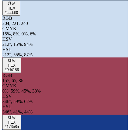
HEX
#ccddf0
RGB
204, 221, 240
CMYK
15%, 8%, 0%, 6%
HSV
212°, 15%, 94%
HSL
212°, 55%, 87%
HEX
#9d4156
RGB
157, 65, 86
CMYK
0%, 59%, 45%, 38%
HSV
346°, 59%, 62%
HSL
346°, 41%, 44%
HEX
#173b8a