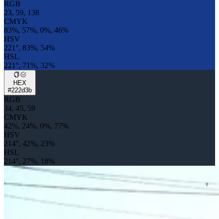
RGB
23, 59, 138
CMYK
83%, 57%, 0%, 46%
HSV
221°, 83%, 54%
HSL
221°, 71%, 32%
HEX
#222d3b
RGB
34, 45, 59
CMYK
42%, 24%, 0%, 77%
HSV
214°, 42%, 23%
HSL
214°, 27%, 18%