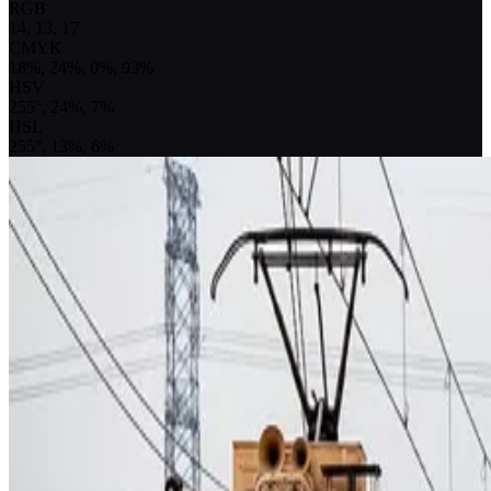
RGB
14, 13, 17
CMYK
18%, 24%, 0%, 93%
HSV
255°, 24%, 7%
HSL
255°, 13%, 6%