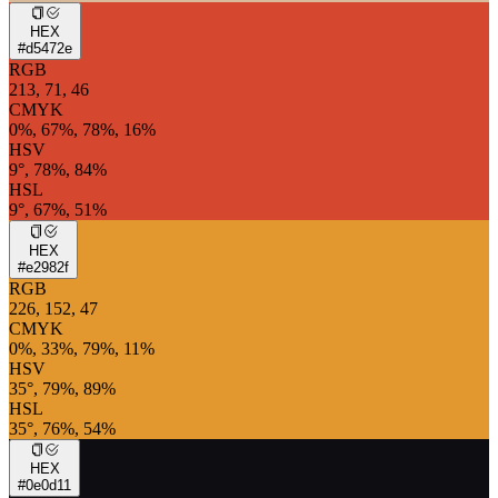
HEX
#d5472e
RGB
213, 71, 46
CMYK
0%, 67%, 78%, 16%
HSV
9°, 78%, 84%
HSL
9°, 67%, 51%
HEX
#e2982f
RGB
226, 152, 47
CMYK
0%, 33%, 79%, 11%
HSV
35°, 79%, 89%
HSL
35°, 76%, 54%
HEX
#0e0d11