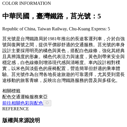
COLOR INFORMATION
中華民國，臺灣鐵路，莒光號：5
Republic of China, Taiwan Railway, Chu-Kuang Express: 5
莒光號是台灣鐵路局於1981年推出的長途客運列車，介於自強
號與復興號之間，提供平價卻舒適的交通服務。莒光號的車身
設計主要採用明亮的橘色與黃色，搭配白色線條，強化其經典
且具辨識度的形象。橘色代表活力與速度，黃色則帶來安全與
穩定感，白色線條則增添現代感與清晰度。車內設計相對樸
實，以米色與淡藍色的座椅配置，營造簡單但舒適的乘車體
驗。莒光號作為台灣各地長途旅遊的可靠選擇，尤其受到需長
途移動的旅客青睞，反映出台灣鐵路服務的普及與多樣化。
相關標籤
配色
交通
運輸
服務
東亞
前往相關色彩與配色
REFERENCE
版權與來源說明