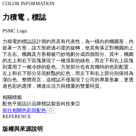
COLOR INFORMATION
力積電，標誌
PSMC Logo
力積電的標誌設計簡約而具有代表性，為一橫向的橢圓形，內
嵌著一方形，該方形經過45度的旋轉，使其角落正對橢圓的上
下左右。橢圓及方形都被巧妙地劃分成四個部分。其中，橢圓
的左上和右下區塊展現了一種清新的綠色，而左下和右上區塊
則選用了一種冷靜的藍色。方形部分也有其獨特的色彩配置，
左上和右下部分呈現鮮豔的紅色，而左下和右上部分則保持為
潔白色。整體而言，這標誌不僅展現了公司的專業形象，更透
過色彩的選擇，傳達出活力與穩重的雙重特質。
相關標籤
配色
平面設計
品牌
標誌
製造
科技
東亞
前往相關色彩與配色
REFERENCE
版權與來源說明