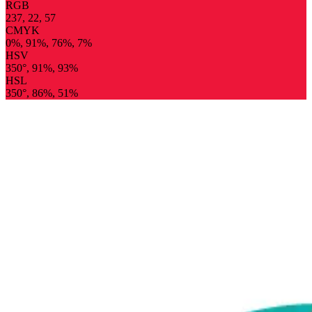
RGB
237, 22, 57
CMYK
0%, 91%, 76%, 7%
HSV
350°, 91%, 93%
HSL
350°, 86%, 51%