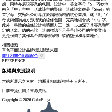
感，同時亦展現專業的氛圍。設計中，英文字母「S」巧妙地
融入「中」字中，形成該字的豎線，這或許象徵著「Steel」的
首字母，突顯出公司專注於鋼鐵領域的核心業務。此「S」字
母被兩側猶如方形括號的線條包圍，完美地組合成「中」字。
此外，整體的線條設計粗曠而方正，進一步加深了其專業和堅
定的形象。總的來說，這個標誌不只是呈現公司的主要業務，
更是強調了其作為台灣鋼鐵領域巨擘的堅強和專業地位。
相關標籤
單色
平面設計
品牌
標誌
製造
東亞
前往相關色彩與配色
REFERENCE
版權與來源說明
本站所展示之素材，均屬其相應版權持有人所有。
目前未提供圖片來源資訊。
Copyright ©
2026
ColorEncyc