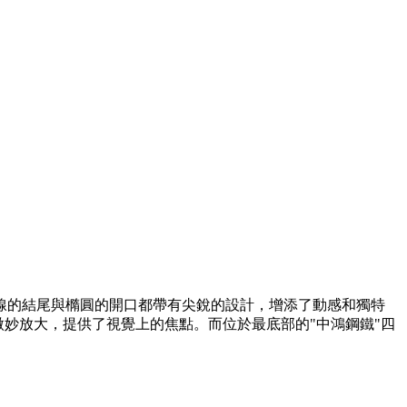
線的結尾與橢圓的開口都帶有尖銳的設計，增添了動感和獨特
母被微妙放大，提供了視覺上的焦點。而位於最底部的"中鴻鋼鐵"四