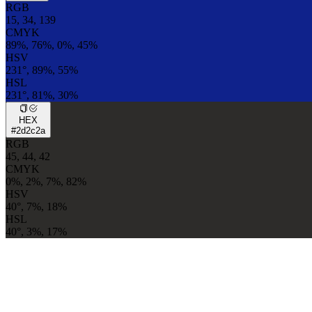
RGB
15, 34, 139
CMYK
89%, 76%, 0%, 45%
HSV
231°, 89%, 55%
HSL
231°, 81%, 30%
HEX
#2d2c2a
RGB
45, 44, 42
CMYK
0%, 2%, 7%, 82%
HSV
40°, 7%, 18%
HSL
40°, 3%, 17%