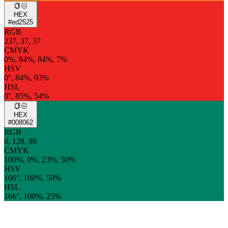
HEX
#ed2525
RGB
237, 37, 37
CMYK
0%, 84%, 84%, 7%
HSV
0°, 84%, 93%
HSL
0°, 85%, 54%
HEX
#008062
RGB
0, 128, 98
CMYK
100%, 0%, 23%, 50%
HSV
166°, 100%, 50%
HSL
166°, 100%, 25%