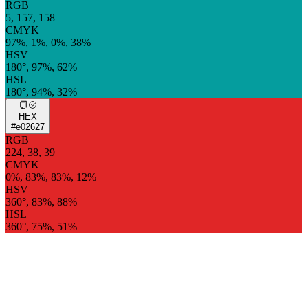
RGB
5, 157, 158
CMYK
97%, 1%, 0%, 38%
HSV
180°, 97%, 62%
HSL
180°, 94%, 32%
HEX
#e02627
RGB
224, 38, 39
CMYK
0%, 83%, 83%, 12%
HSV
360°, 83%, 88%
HSL
360°, 75%, 51%