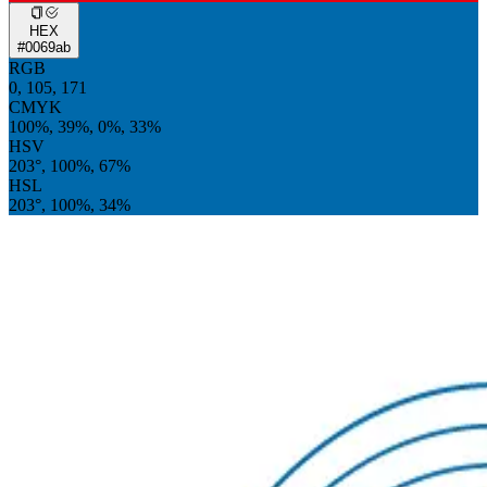
HEX
#0069ab
RGB
0, 105, 171
CMYK
100%, 39%, 0%, 33%
HSV
203°, 100%, 67%
HSL
203°, 100%, 34%