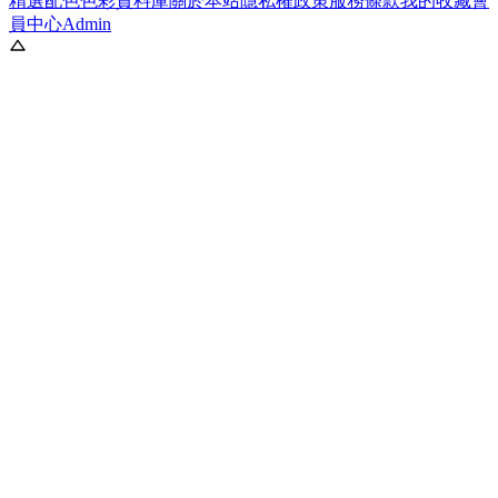
精選配色
色彩資料庫
關於本站
隱私權政策
服務條款
我的收藏
會
員中心
Admin