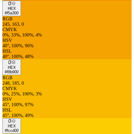
HEX
#f5a300
RGB
245, 163, 0
CMYK
0%, 33%, 100%, 4%
HSV
40°, 100%, 96%
HSL
40°, 100%, 48%
HEX
#f8b900
RGB
248, 185, 0
CMYK
0%, 25%, 100%, 3%
HSV
45°, 100%, 97%
HSL
45°, 100%, 49%
HEX
#fccd00