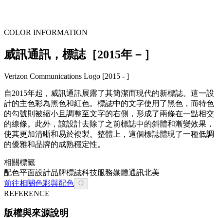
COLOR INFORMATION
威訊通訊，標誌［2015年－］
Verizon Communications Logo [2015 - ]
自2015年起，威訊通訊展露了其簡潔而現代的新標誌。這一設
計的主色彩為黑色和紅色。標誌中的文字使用了黑色，而特色
的勾號則被縮小且調整至文字的右側，形成了兩條在一點相交
的線條。此外，該設計去除了之前標誌中的斜體和漸變效果，
使其更加清晰和易於複製。整體上，這個標誌體現了一種低調
的優雅和品牌的成熟穩定性。
相關標籤
配色
平面設計
品牌
標誌
科技
服務
媒體通訊
北美
前往相關色彩與配色
REFERENCE
版權與來源說明