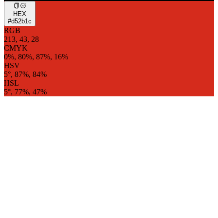
HEX
#d52b1c
RGB
213, 43, 28
CMYK
0%, 80%, 87%, 16%
HSV
5°, 87%, 84%
HSL
5°, 77%, 47%