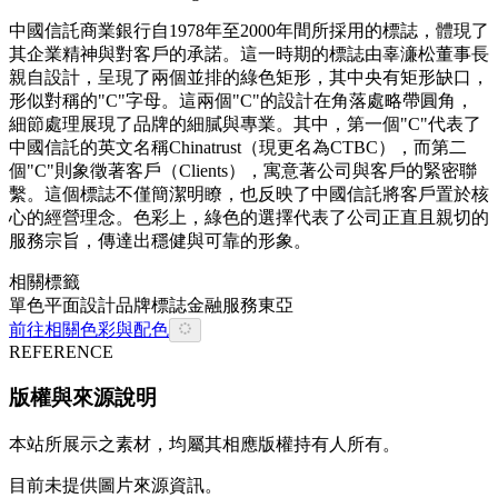
中國信託商業銀行自1978年至2000年間所採用的標誌，體現了
其企業精神與對客戶的承諾。這一時期的標誌由辜濓松董事長
親自設計，呈現了兩個並排的綠色矩形，其中央有矩形缺口，
形似對稱的"C"字母。這兩個"C"的設計在角落處略帶圓角，
細節處理展現了品牌的細膩與專業。其中，第一個"C"代表了
中國信託的英文名稱Chinatrust（現更名為CTBC），而第二
個"C"則象徵著客戶（Clients），寓意著公司與客戶的緊密聯
繫。這個標誌不僅簡潔明瞭，也反映了中國信託將客戶置於核
心的經營理念。色彩上，綠色的選擇代表了公司正直且親切的
服務宗旨，傳達出穩健與可靠的形象。
相關標籤
單色
平面設計
品牌
標誌
金融
服務
東亞
前往相關色彩與配色
REFERENCE
版權與來源說明
本站所展示之素材，均屬其相應版權持有人所有。
目前未提供圖片來源資訊。