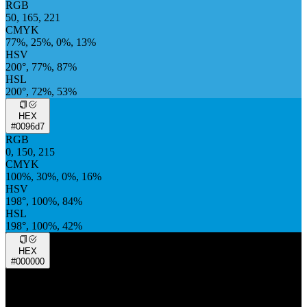
RGB
50, 165, 221
CMYK
77%, 25%, 0%, 13%
HSV
200°, 77%, 87%
HSL
200°, 72%, 53%
HEX
#0096d7
RGB
0, 150, 215
CMYK
100%, 30%, 0%, 16%
HSV
198°, 100%, 84%
HSL
198°, 100%, 42%
HEX
#000000
RGB
0, 0, 0
CMYK