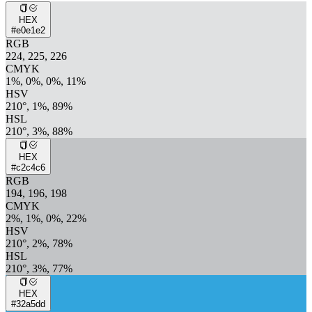
HEX
#e0e1e2
RGB
224, 225, 226
CMYK
1%, 0%, 0%, 11%
HSV
210°, 1%, 89%
HSL
210°, 3%, 88%
HEX
#c2c4c6
RGB
194, 196, 198
CMYK
2%, 1%, 0%, 22%
HSV
210°, 2%, 78%
HSL
210°, 3%, 77%
HEX
#32a5dd