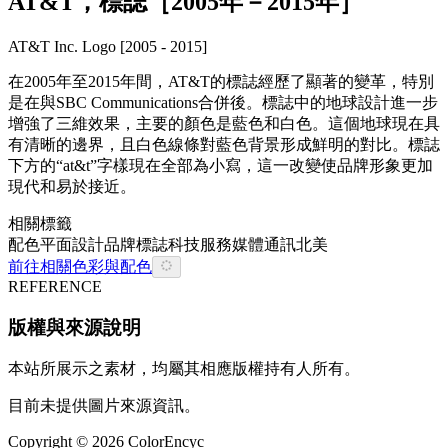
AT&T，標誌［2005年－2015年］
AT&T Inc. Logo [2005 - 2015]
在2005年至2015年間，AT&T的標誌經歷了顯著的變革，特別
是在與SBC Communications合併後。標誌中的地球設計進一步
增強了三維效果，主要的顏色是藍色和白色。這個地球現在具
有清晰的邊界，且白色線條對藍色背景形成鮮明的對比。標誌
下方的“at&t”字樣現在全部為小寫，這一改變使品牌形象更加
現代和易於接近。
相關標籤
配色
平面設計
品牌
標誌
科技
服務
媒體通訊
北美
前往相關色彩與配色
REFERENCE
版權與來源說明
本站所展示之素材，均屬其相應版權持有人所有。
目前未提供圖片來源資訊。
Copyright ©
2026
ColorEncyc