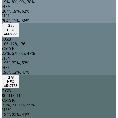
19%, 8%, 0%, 38%
HSV
204°, 19%, 62%
HSL
204°, 13%, 56%
HEX
#6a8088
RGB
106, 128, 136
CMYK
22%, 6%, 0%, 47%
HSV
196°, 22%, 53%
HSL
196°, 12%, 47%
HEX
#5a7173
RGB
90, 113, 115
CMYK
22%, 2%, 0%, 55%
HSV
185°, 22%, 45%