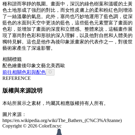
種和諧而寧靜的氛圍。畫面中，深沉的綠色樹葉和溫暖的土黃
色土地形成了強烈的對比，而女性皮膚上的柔和粉紅色則增添
了一絲溫馨的氣息。此外，塞尚也巧妙地運用了藍色調，從深
藍色的水面到天空中更淡的藍色，這些藍色元素豐富了畫面的
色彩，並增加了畫面的深度和立體感。整體來說，這幅畫作展
現了塞尚對色彩和形狀的深入理解，以及他對自然和人體美的
獨特見解。這也是他作為後印象派畫家的代表作之一，對後世
藝術家產生了深遠影響。
相關標籤
配色
繪畫
後印象
文藝
北美
西歐
前往相關色彩與配色
REFERENCE
版權與來源說明
本站所展示之素材，均屬其相應版權持有人所有。
圖片來源：
https://en.wikipedia.org/wiki/The_Bathers_(C%C3%A9zanne)
Copyright ©
2026
ColorEncyc