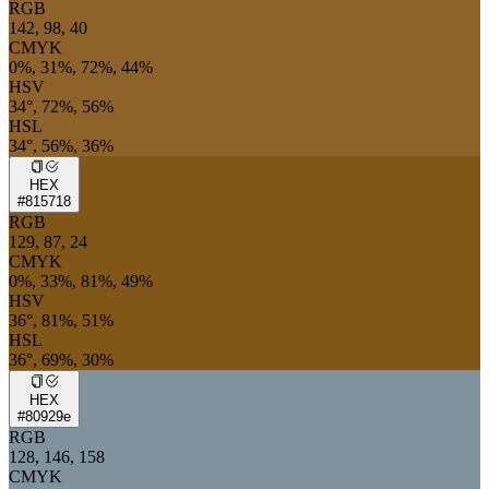
RGB
142, 98, 40
CMYK
0%, 31%, 72%, 44%
HSV
34°, 72%, 56%
HSL
34°, 56%, 36%
HEX
#815718
RGB
129, 87, 24
CMYK
0%, 33%, 81%, 49%
HSV
36°, 81%, 51%
HSL
36°, 69%, 30%
HEX
#80929e
RGB
128, 146, 158
CMYK