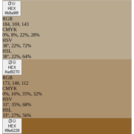
HEX
#b8a98f
RGB
184, 169, 143
CMYK
0%, 8%, 22%, 28%
HSV
38°, 22%, 72%
HSL
38°, 22%, 64%
HEX
#ad9270
RGB
173, 146, 112
CMYK
0%, 16%, 35%, 32%
HSV
33°, 35%, 68%
HSL
33°, 27%, 56%
HEX
#8e6228