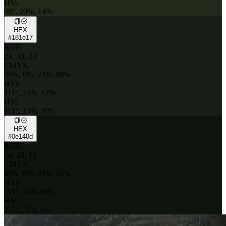
HSL
90°, 20%, 14%
HEX
#181e17
RGB
24, 30, 23
CMYK
20%, 0%, 23%, 88%
HSV
111°, 23%, 12%
HSL
111°, 13%, 10%
HEX
#0e140d
RGB
14, 20, 13
CMYK
30%, 0%, 35%, 92%
HSV
111°, 35%, 8%
HSL
111°, 21%, 6%