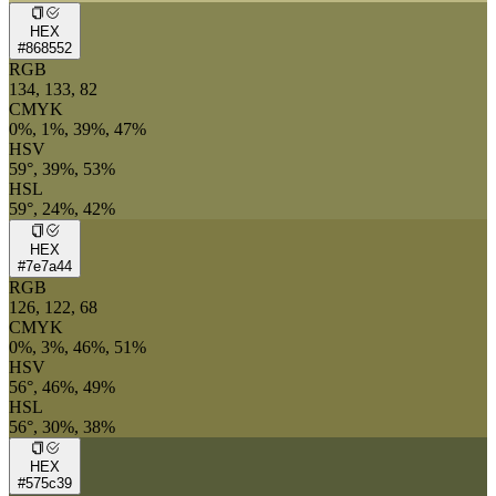
HEX
#868552
RGB
134, 133, 82
CMYK
0%, 1%, 39%, 47%
HSV
59°, 39%, 53%
HSL
59°, 24%, 42%
HEX
#7e7a44
RGB
126, 122, 68
CMYK
0%, 3%, 46%, 51%
HSV
56°, 46%, 49%
HSL
56°, 30%, 38%
HEX
#575c39