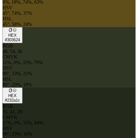
0%, 18%, 74%, 63%
HSV
45°, 74%, 37%
HSL
45°, 58%, 24%
HEX
#303624
RGB
48, 54, 36
CMYK
11%, 0%, 33%, 79%
HSV
80°, 33%, 21%
HSL
80°, 20%, 18%
HEX
#232a1c
RGB
35, 42, 28
CMYK
17%, 0%, 33%, 84%
HSV
90°, 33%, 16%