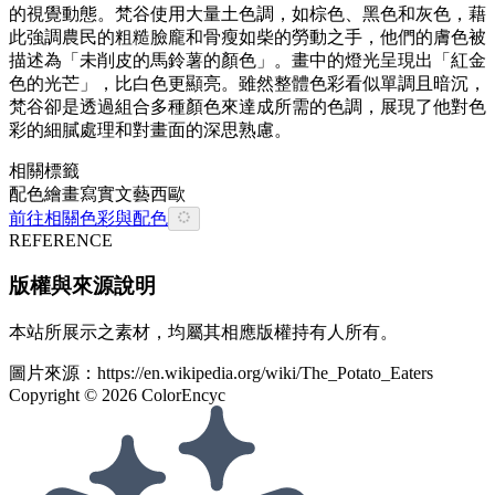
的視覺動態。梵谷使用大量土色調，如棕色、黑色和灰色，藉
此強調農民的粗糙臉龐和骨瘦如柴的勞動之手，他們的膚色被
描述為「未削皮的馬鈴薯的顏色」。畫中的燈光呈現出「紅金
色的光芒」，比白色更顯亮。雖然整體色彩看似單調且暗沉，
梵谷卻是透過組合多種顏色來達成所需的色調，展現了他對色
彩的細膩處理和對畫面的深思熟慮。
相關標籤
配色
繪畫
寫實
文藝
西歐
前往相關色彩與配色
REFERENCE
版權與來源說明
本站所展示之素材，均屬其相應版權持有人所有。
圖片來源：
https://en.wikipedia.org/wiki/The_Potato_Eaters
Copyright ©
2026
ColorEncyc