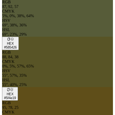
RGB
87, 92, 57
CMYK
5%, 0%, 38%, 64%
HSV
69°, 38%, 36%
HSL
69°, 23%, 29%
HEX
#585426
RGB
88, 84, 38
CMYK
0%, 5%, 57%, 65%
HSV
55°, 57%, 35%
HSL
55°, 40%, 25%
HEX
#5f4e19
RGB
95, 78, 25
CMYK