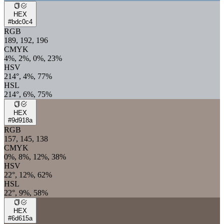
HEX
#bdc0c4
RGB
189, 192, 196
CMYK
4%, 2%, 0%, 23%
HSV
214°, 4%, 77%
HSL
214°, 6%, 75%
HEX
#9d918a
RGB
157, 145, 138
CMYK
0%, 8%, 12%, 38%
HSV
22°, 12%, 62%
HSL
22°, 9%, 58%
HEX
#6d615a