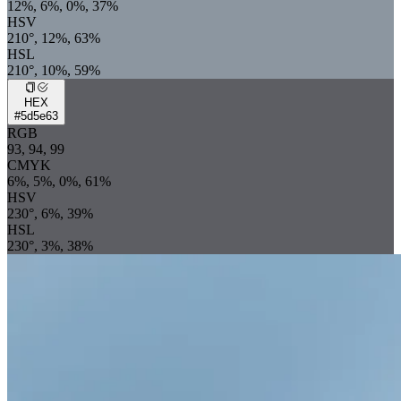
12%, 6%, 0%, 37%
HSV
210°, 12%, 63%
HSL
210°, 10%, 59%
HEX
#5d5e63
RGB
93, 94, 99
CMYK
6%, 5%, 0%, 61%
HSV
230°, 6%, 39%
HSL
230°, 3%, 38%