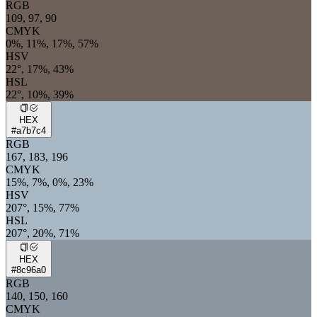
RGB
109, 97, 90
CMYK
0%, 11%, 17%, 57%
HSV
22°, 17%, 43%
HSL
22°, 10%, 39%
HEX
#a7b7c4
RGB
167, 183, 196
CMYK
15%, 7%, 0%, 23%
HSV
207°, 15%, 77%
HSL
207°, 20%, 71%
HEX
#8c96a0
RGB
140, 150, 160
CMYK