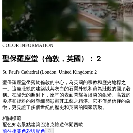
COLOR INFORMATION
聖保羅座堂（倫敦，英國）：２
St. Paul's Cathedral (London, United Kingdom): 2
聖保羅座堂坐落於倫敦的中心，為英國的宗教和歷史地標之
一。這座壯觀的建築以其灰白的石質外觀和蔚為壯觀的圓頂著
稱。在陽光的照射下，座堂的表面閃耀著淡淡的銀光。高聳的
尖塔和複雜的雕塑細節彰顯其工藝之精湛。它不僅是信仰的象
徵，更見證了多個世紀的歷史和英國的國家活動。
相關標籤
配色
知名景點
建築
巴洛克
旅遊休閒
西歐
前往相關色彩與配色